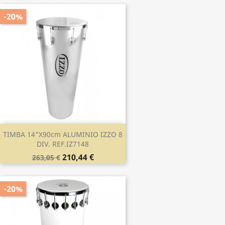
-20%
TIMBA 14"x90cm ALUMINIO IZZO 8
DIV. REF.IZ7148
210,44 €
263,05 €
-20%