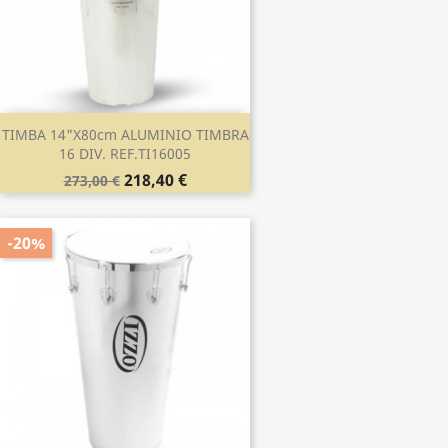
TIMBA 14"x80cm ALUMINIO TIMBRA
16 DIV. REF.TI16005
218,40 €
273,00 €
-20%