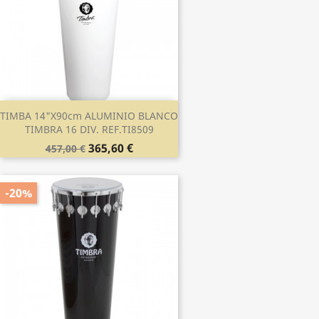
TIMBA 14"x90cm ALUMINIO BLANCO
TIMBRA 16 DIV. REF.TI8509
365,60 €
457,00 €
-20%