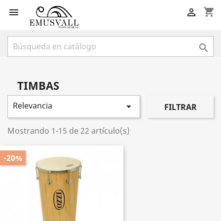
shopping_cart



TIMBAS
Relevancia

FILTRAR
Mostrando 1-15 de 22 artículo(s)
-20%