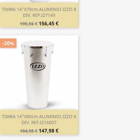
TIMBA 14"x70cm ALUMINIO IZZO 8
DIV. REF.IZ7149
156,45 €
195,56 €
-20%
TIMBA 14"x80cm ALUMINIO IZZO 6
DIV. REF.IZ16007
147,98 €
184,98 €