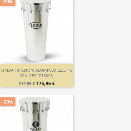
-20%
TIMBA 14"x80cm ALUMINIO IZZO 10
DIV. REF.IZ16008
175,96 €
219,95 €
-20%