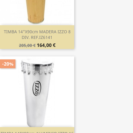
TIMBA 14"x90cm MADERA IZZO 8
DIV. REF.IZ6141
164,00 €
205,00 €
-20%