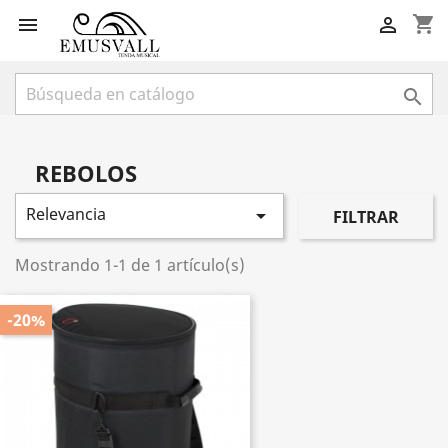
shopping_cart



REBOLOS
Relevancia

FILTRAR
Mostrando 1-1 de 1 artículo(s)
-20%