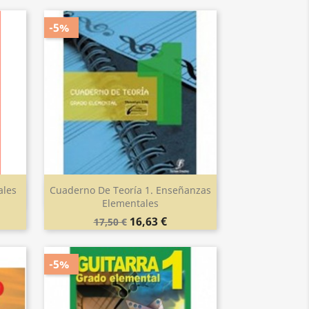
-5%
ales
Cuaderno De Teoría 1. Enseñanzas
Vista rápida

Elementales
16,63 €
17,50 €
-5%