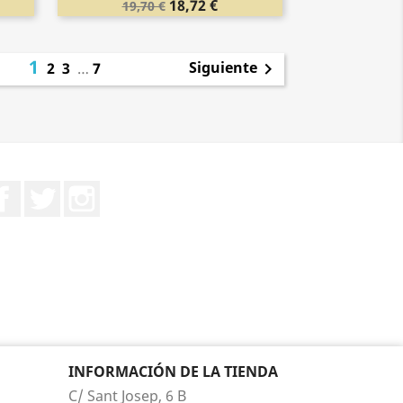
18,72 €
19,70 €
1
Siguiente
2
3
…
7

Facebook
Twitter
Instagram
INFORMACIÓN DE LA TIENDA
C/ Sant Josep, 6 B