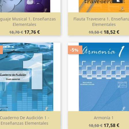
guaje Musical 1. Enseñanzas
Flauta Travesera 1. Enseñan
Vista rápida
Vista rápida


Elementales
Elementales
17,76 €
18,52 €
18,70 €
19,50 €
-5%
Cuaderno De Audición 1 -
Armonía 1
Vista rápida
Vista rápida


Enseñanzas Elementales
17,58 €
18,50 €