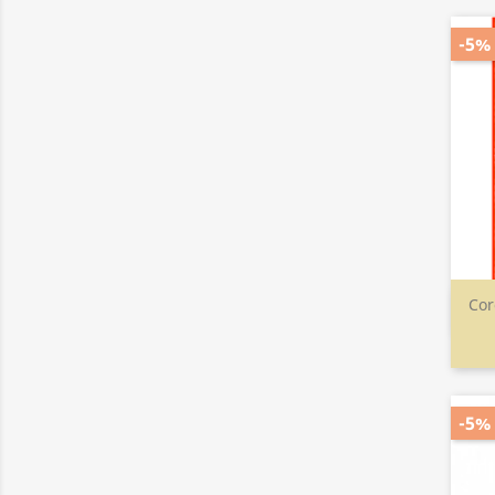
-5%
Cor
-5%