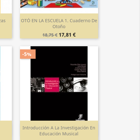
zas
OTÓ EN LA ESCUELA 1. Cuaderno De
Vista rápida

Otoño
17,81 €
18,75 €
-5%
Introducción A La Investigación En
Vista rápida

Educación Musical