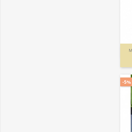
M
-5%