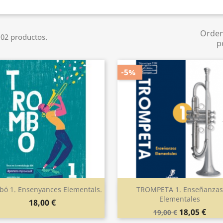
Orde
02 productos.
p
-5%
bó 1. Ensenyances Elementals.
TROMPETA 1. Enseñanzas
Vista rápida
Vista rápida


Elementales
18,00 €
18,05 €
19,00 €