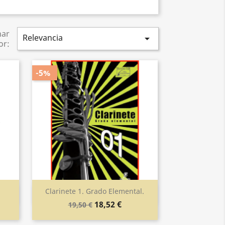
nar
Relevancia

or:
-5%
Clarinete 1. Grado Elemental.
Vista rápida

18,52 €
19,50 €