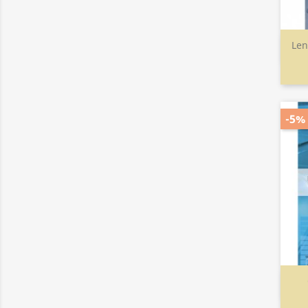
Len
-5%