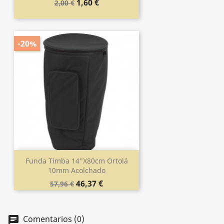
1,60 €
2,00 €
-20%
Funda Timba 14"x80cm Ortolá
10mm Acolchado
46,37 €
57,96 €
Comentarios (0)
chat