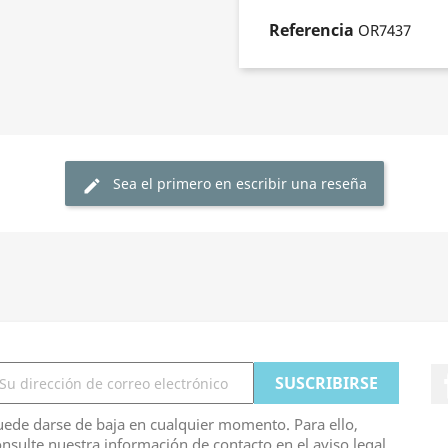
Referencia
OR7437
Sea el primero en escribir una reseña
edit
ede darse de baja en cualquier momento. Para ello,
nsulte nuestra información de contacto en el aviso legal.