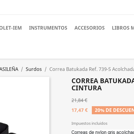
OLET-IEM
INSTRUMENTOS
ACCESORIOS
LIBROS 
ASILEÑA
Surdos
Correa Batukada Ref. 739-S Acolchad
CORREA BATUKADA 
CINTURA
21,84 €
17,47 €
20% DE DESCUE
Impuestos incluidos
Correas de nylon gris acolcha