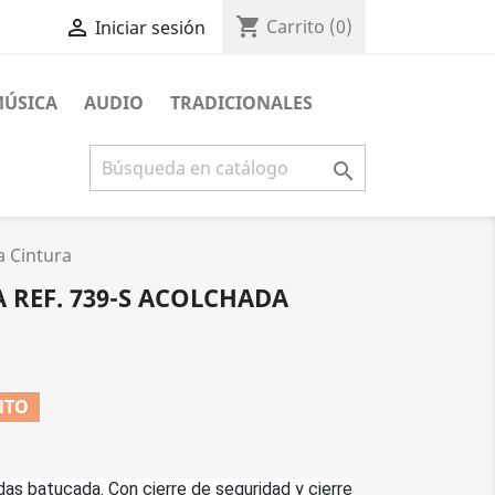
shopping_cart

Carrito
(0)
Iniciar sesión
MÚSICA
AUDIO
TRADICIONALES

a Cintura
REF. 739-S ACOLCHADA
NTO
das batucada. Con cierre de seguridad y cierre