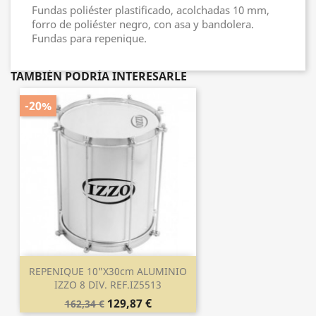
Fundas poliéster plastificado, acolchadas 10 mm,
forro de poliéster negro, con asa y bandolera.
Fundas para repenique.
TAMBIÉN PODRÍA INTERESARLE
-20%
REPENIQUE 10"x30cm ALUMINIO
IZZO 8 DIV. REF.IZ5513
129,87 €
162,34 €