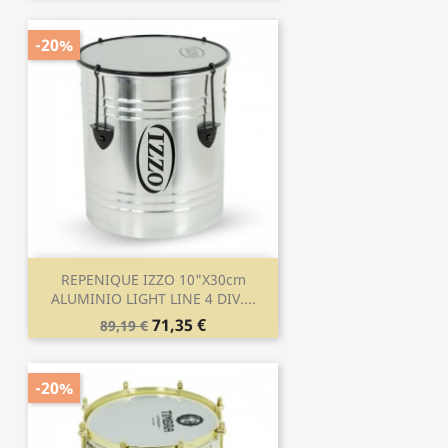
-20%
REPENIQUE IZZO 10"x30cm
ALUMINIO LIGHT LINE 4 DIV....
71,35 €
89,19 €
-20%