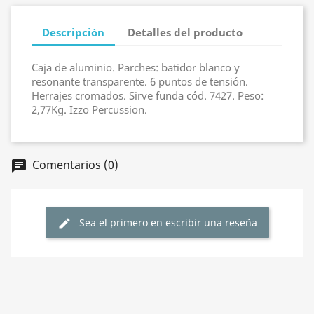
Descripción
Detalles del producto
Caja de aluminio. Parches: batidor blanco y
resonante transparente. 6 puntos de tensión.
Herrajes cromados. Sirve funda cód. 7427. Peso:
2,77Kg. Izzo Percussion.
Comentarios (0)
chat
Sea el primero en escribir una reseña
edit