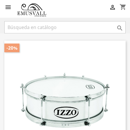
shopping_cart



-20%