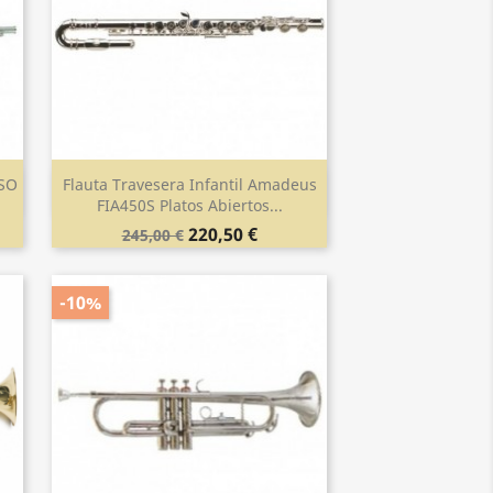
5SO
Flauta Travesera Infantil Amadeus
Vista rápida

FIA450S Platos Abiertos...
220,50 €
245,00 €
-10%