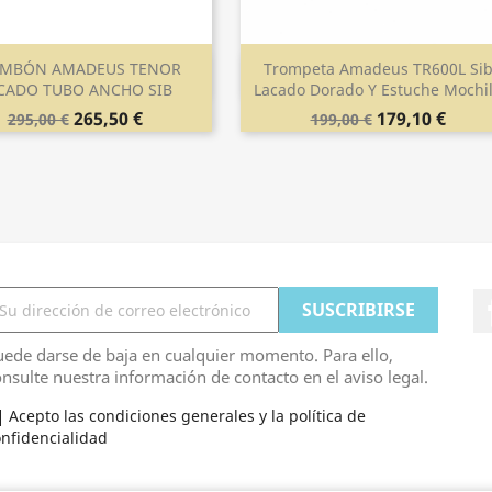
MBÓN AMADEUS TENOR
Trompeta Amadeus TR600L Si
Vista rápida
Vista rápida


CADO TUBO ANCHO SIB
Lacado Dorado Y Estuche Mochi
265,50 €
179,10 €
295,00 €
199,00 €
ede darse de baja en cualquier momento. Para ello,
nsulte nuestra información de contacto en el aviso legal.
Acepto las condiciones generales y la política de
nfidencialidad