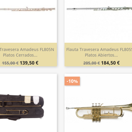
 Travesera Amadeus FL805N
Flauta Travesera Amadeus FL80
Vista rápida
Vista rápida


Platos Cerrados...
Platos Abiertos...
139,50 €
184,50 €
155,00 €
205,00 €
-10%