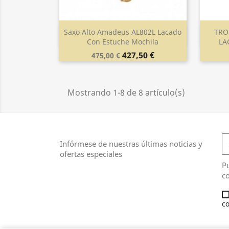
Saxo Alto Amadeus AL802L Lacado
TRO
Vista rápida

Con Estuche Mochila
LA
427,50 €
475,00 €
Mostrando 1-8 de 8 artículo(s)
Infórmese de nuestras últimas noticias y
ofertas especiales
Pu
co
co