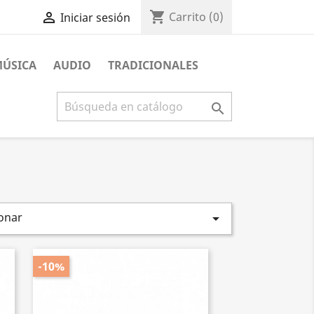
shopping_cart

Carrito
(0)
Iniciar sesión
MÚSICA
AUDIO
TRADICIONALES

onar

-10%