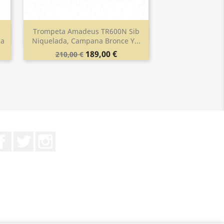
b
Trompeta Amadeus TR600N Sib
Vista rápida

la
Niquelada, Campana Bronce Y...
189,00 €
210,00 €
Facebook
Twitter
Instagram