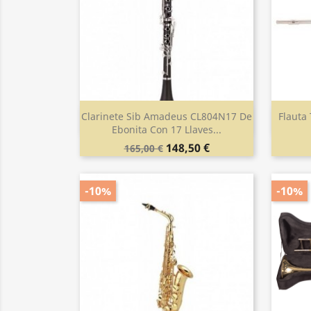
Clarinete Sib Amadeus CL804N17 De
Flauta
Vista rápida

Ebonita Con 17 Llaves...
148,50 €
165,00 €
-10%
-10%